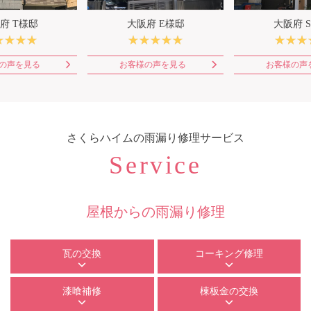
府 T様邸
大阪府 E様邸
大阪府 
の声を見る
お客様の声を見る
お客様の声
さくらハイム
の雨漏り修理サービス
Service
屋根からの雨漏り修理
瓦の交換
コーキング修理
漆喰補修
棟板金の交換