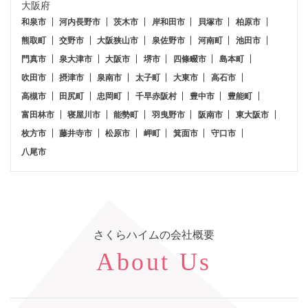
大阪府
和泉市
河内長野市
茨木市
岸和田市
貝塚市
柏原市
熊取町
交野市
大阪狭山市
泉佐野市
河南町
池田市
門真市
泉大津市
大阪市
堺市
四條畷市
島本町
吹田市
摂津市
泉南市
太子町
大東市
高石市
高槻市
田尻町
忠岡町
千早赤阪村
豊中市
豊能町
富田林市
寝屋川市
能勢町
羽曳野市
阪南市
東大阪市
枚方市
藤井寺市
松原市
岬町
箕面市
守口市
八尾市
さくらハイム
の会社概要
About Us