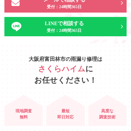
受付：24時間365日
LINEで相談する
受付：24時間365日
大阪府富田林市
の
雨漏り修理は
さくらハイム
に
お任せください！
現地調査
最短
高度な
無料
即日対応
調査技術