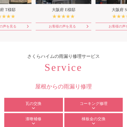
府 T様邸
大阪府 E様邸
大阪府 
の声を見る
お客様の声を見る
お客様の声
さくらハイム
の雨漏り修理サービス
Service
屋根からの雨漏り修理
瓦の交換
コーキング修理
漆喰補修
棟板金の交換