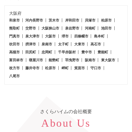
大阪府
和泉市
河内長野市
茨木市
岸和田市
貝塚市
柏原市
熊取町
交野市
大阪狭山市
泉佐野市
河南町
池田市
門真市
泉大津市
大阪市
堺市
四條畷市
島本町
吹田市
摂津市
泉南市
太子町
大東市
高石市
高槻市
田尻町
忠岡町
千早赤阪村
豊中市
豊能町
富田林市
寝屋川市
能勢町
羽曳野市
阪南市
東大阪市
枚方市
藤井寺市
松原市
岬町
箕面市
守口市
八尾市
さくらハイム
の会社概要
About Us