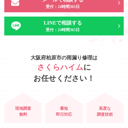
受付：24時間365日
LINEで相談する
受付：24時間365日
大阪府柏原市
の
雨漏り修理は
さくらハイム
に
お任せください！
現地調査
最短
高度な
無料
即日対応
調査技術