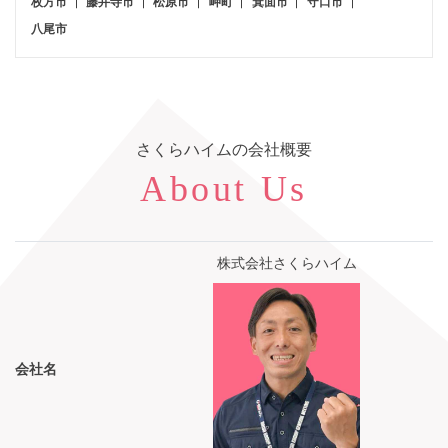
枚方市
藤井寺市
松原市
岬町
箕面市
守口市
八尾市
さくらハイム
の会社概要
About Us
株式会社さくらハイム
会社名