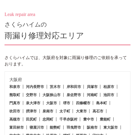
Leak repair area
さくらハイムの
雨漏り修理対応エリア
さくらハイム
では、大阪府を対象に雨漏り修理のご依頼を承って
おります。
大阪府
和泉市
河内長野市
茨木市
岸和田市
貝塚市
柏原市
熊取町
交野市
大阪狭山市
泉佐野市
河南町
池田市
門真市
泉大津市
大阪市
堺市
四條畷市
島本町
吹田市
摂津市
泉南市
太子町
大東市
高石市
高槻市
田尻町
忠岡町
千早赤阪村
豊中市
豊能町
富田林市
寝屋川市
能勢町
羽曳野市
阪南市
東大阪市