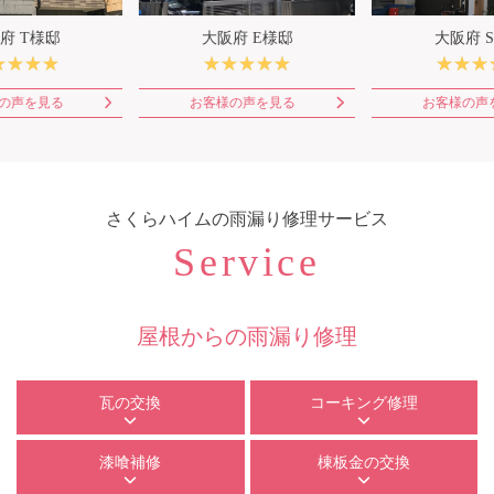
府 T様邸
大阪府 E様邸
大阪府 
の声を見る
お客様の声を見る
お客様の声
さくらハイム
の雨漏り修理サービス
Service
屋根からの雨漏り修理
瓦の交換
コーキング修理
漆喰補修
棟板金の交換