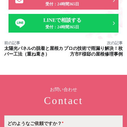
受付：24時間365日
LINEで相談する
受付：24時間365日
投
前の記事
次の記事
太陽光パネルの脱着と屋根カ
プロの技術で雨漏り解決！枚
稿
バー工法（重ね葺き）
方市F様邸の屋根修理事例
ナ
ビ
ゲ
ー
シ
ョ
お問い合わせ
ン
Contact
どのような
ご依頼ですか？
*