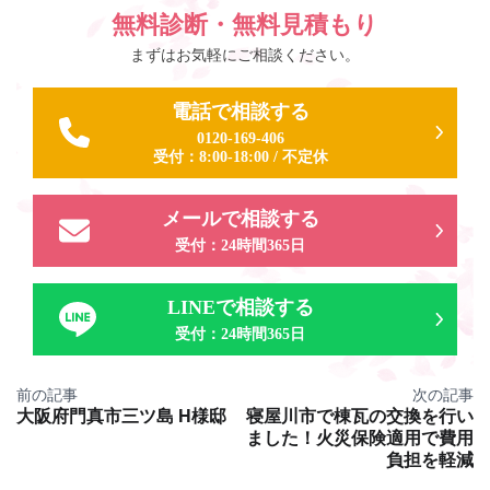
無料診断・無料見積もり
まずはお気軽にご相談ください。
電話で相談する
0120-169-406
受付：
8:00-18:00
/
不定休
メールで相談する
受付：24時間365日
LINEで相談する
受付：24時間365日
投
前の記事
次の記事
大阪府門真市三ツ島 H様邸
寝屋川市で棟瓦の交換を行い
稿
ました！火災保険適用で費用
ナ
負担を軽減
ビ