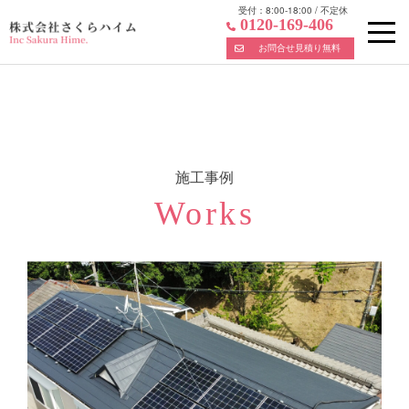
受付：
8:00-18:00
/
不定休
0120-169-406
お問合せ見積り無料
Skip
to
content
施工事例
Works