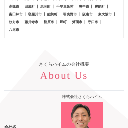
高槻市
田尻町
忠岡町
千早赤阪村
豊中市
豊能町
富田林市
寝屋川市
能勢町
羽曳野市
阪南市
東大阪市
枚方市
藤井寺市
松原市
岬町
箕面市
守口市
八尾市
さくらハイム
の会社概要
About Us
株式会社さくらハイム
会社名