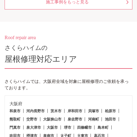
施工事例をもっと見る
Roof repair area
さくらハイムの
屋根修理対応エリア
さくらハイム
では、大阪府全域を対象に屋根修理のご依頼を承っ
ております。
大阪府
和泉市
河内長野市
茨木市
岸和田市
貝塚市
柏原市
熊取町
交野市
大阪狭山市
泉佐野市
河南町
池田市
門真市
泉大津市
大阪市
堺市
四條畷市
島本町
吹田市
摂津市
泉南市
太子町
大東市
高石市