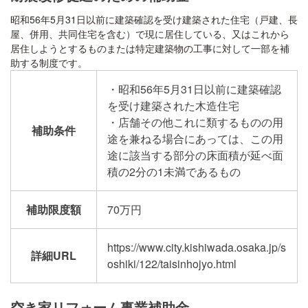
昭和56年5月31日以前に建築確認を受け建築された住宅（戸建、長
屋、併用、共同住宅を含む）で現に居住している、又はこれから
居住しようとするものまたは特定建築物の工事に対して一部を補
助する制度です。
・昭和56年5月31日以前に建築確認
を受け建築された木造住宅
・店舗その他これに類するものの用
補助条件
途を兼ねる場合にあっては、この用
途に該当する部分の床面積が延べ面
積の2分の1未満であるもの
補助限度額
70万円
https://www.city.kishiwada.osaka.jp/s
詳細URL
oshiki/122/taisinhojyo.html
空き家リフォーム事業補助金