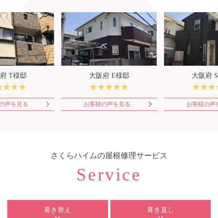
府 T様邸
大阪府 E様邸
大阪府 
の声を見る
お客様の声を見る
お客様の声
さくらハイム
の屋根修理サービス
Service
葺き替え
葺き直し